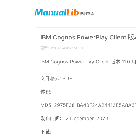
IBM Cognos PowerPlay Client
更新: 02 December, 2023
IBM Cognos PowerPlay Client 版本 11
文件格式: PDF
体积: -
MD5: 2975F381BA40F24A24412E5A8A6
发布时间: 02 December, 2023
下载: -