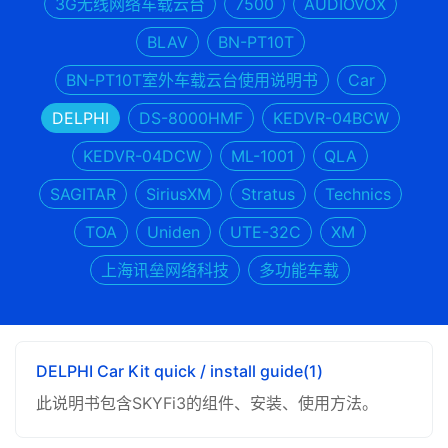
3G无线网络车载云台
7500
AUDIOVOX
BLAV
BN-PT10T
BN-PT10T室外车载云台使用说明书
Car
DELPHI
DS-8000HMF
KEDVR-04BCW
KEDVR-04DCW
ML-1001
QLA
SAGITAR
SiriusXM
Stratus
Technics
TOA
Uniden
UTE-32C
XM
上海讯垒网络科技
多功能车载
DELPHI Car Kit quick / install guide(1)
此说明书包含SKYFi3的组件、安装、使用方法。