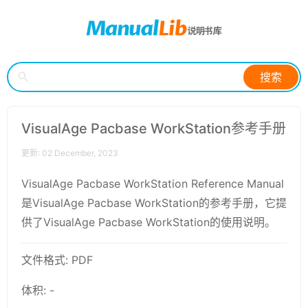
搜索
VisualAge Pacbase WorkStation参考手册
更新: 02 December, 2023
VisualAge Pacbase WorkStation Reference Manual
是VisualAge Pacbase WorkStation的参考手册，它提
供了VisualAge Pacbase WorkStation的使用说明。
文件格式: PDF
体积: -