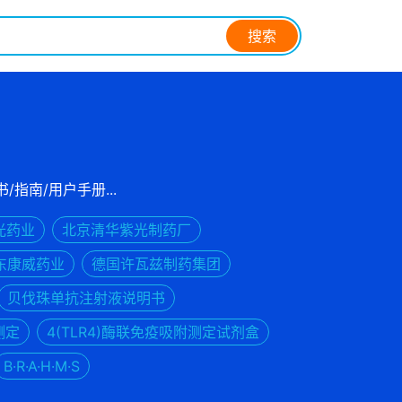
搜索
书/指南/用户手册...
光药业
北京清华紫光制药厂
东康威药业
德国许瓦兹制药集团
贝伐珠单抗注射液说明书
测定
4(TLR4)酶联免疫吸附测定试剂盒
B·R·A·H·M·S