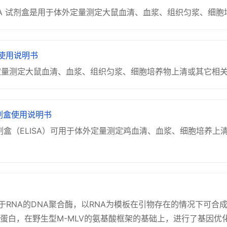
BP)ELISA 试剂盒是用于体外定量测定大鼠血清、血浆、组织匀浆、
盒 使用说明书
用于定量测定大鼠血清、血浆、组织匀浆、细胞培养物上清或其它相关液
试剂盒使用说明书
分析试剂盒（ELISA）可用于体外定量测定鸡血清、血浆、细胞培养
e是一种依赖于RNA的DNA聚合酶，以RNA为模板在引物存在的情况下可合成c
组表达蛋白，在野生型M-MLV的氨基酸框架的基础上，进行了基因优化