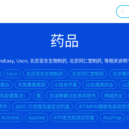
药品
 TransEasy, Uscn, 北京亚东生物制药, 北京同仁堂制药, 等相关说明
Uscn
北京亚东生物制药
北京同仁堂制药
北京曙
蛋白
天馬藥業集团
小鼠亲环素
山东威高药业
山
乳胶囊集法）
猪
甘油果糖注射液说明书
神威药业
明书
(pEC-T)克隆及鉴定试剂盒
4(TIMP4)酶联免疫吸附
Acitretin
Applied
ATP发光检测试剂盒
AxyPrep