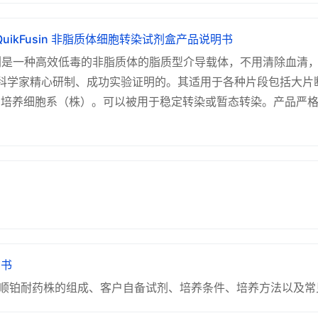
uikFusin 非脂质体细胞转染试剂盒产品说明书
胞转染试剂是一种高效低毒的非脂质体的脂质型介导载体，不用清除血清
学家精心研制、成功实验证明的。其适用于各种片段包括大片断 D
悬浮培养细胞系（株）。可以被用于稳定转染或暂态转染。产品严
明书
人胃癌顺铂耐药株的组成、客户自备试剂、培养条件、培养方法以及