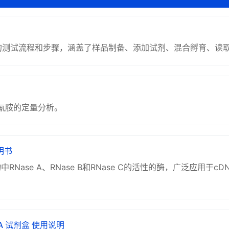
late Kit的测试流程和步骤，涵盖了样品制备、添加试剂、混合孵育、
氰胺的定量分析。
说明书
核生物中RNase A、RNase B和RNase C的活性的酶，广泛应
ISA 试剂盒 使用说明