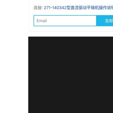
连接:
271-140342型直流驱动平缝机操作说明
发邮