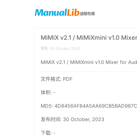
MiMiX v2.1 / MiMiXmini v1.0 Mi
更新: 30 October, 2023
MiMiX v2.1 / MiMiXmini v1.0 M
文件格式: PDF
体积: -
MD5: 4D8456AF84A5AA69CB5BAD987
发布时间: 30 October, 2023
下载: -