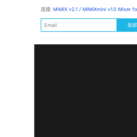
连接:
MiMiX v2.1 / MiMiXmini v1.0 Mixe
发邮