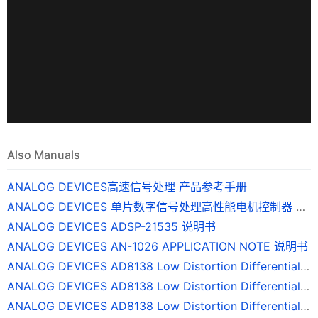
Also Manuals
ANALOG DEVICES高速信号处理 产品参考手册
ANALOG DEVICES 单片数字信号处理高性能电机控制器 ADMC401 说明书
ANALOG DEVICES ADSP-21535 说明书
ANALOG DEVICES AN-1026 APPLICATION NOTE 说明书
ANALOG DEVICES AD8138 Low Distortion Differential ADC Driver 说明书(1)
ANALOG DEVICES AD8138 Low Distortion Differential ADC Driver 说明书(1)(1)
ANALOG DEVICES AD8138 Low Distortion Differential ADC Driver 说明书(2)