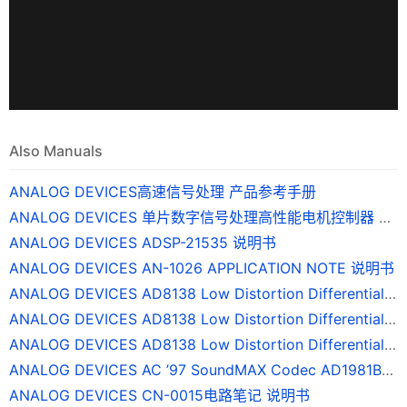
Also Manuals
ANALOG DEVICES高速信号处理 产品参考手册
ANALOG DEVICES 单片数字信号处理高性能电机控制器 ADMC401 说明书
ANALOG DEVICES ADSP-21535 说明书
ANALOG DEVICES AN-1026 APPLICATION NOTE 说明书
ANALOG DEVICES AD8138 Low Distortion Differential ADC Driver 说明书(1)
ANALOG DEVICES AD8138 Low Distortion Differential ADC Driver 说明书(1)(1)
ANALOG DEVICES AD8138 Low Distortion Differential ADC Driver 说明书(2)
ANALOG DEVICES AC ’97 SoundMAX Codec AD1981BL 说明书
ANALOG DEVICES CN-0015电路笔记 说明书