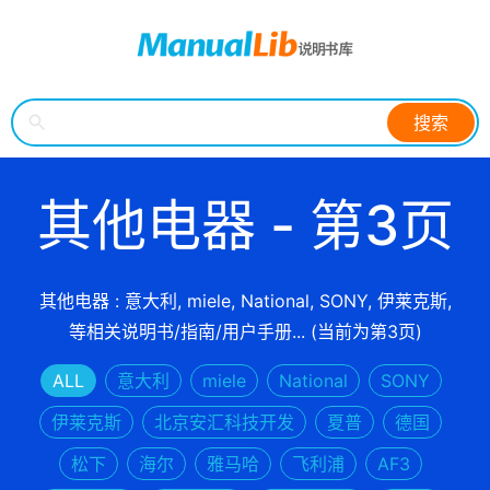
搜索
其他电器 - 第3页
其他电器 : 意大利, miele, National, SONY, 伊莱克斯,
等相关说明书/指南/用户手册... (当前为第3页)
ALL
意大利
miele
National
SONY
伊莱克斯
北京安汇科技开发
夏普
德国
松下
海尔
雅马哈
飞利浦
AF3