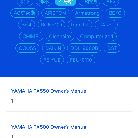
松下
海尔
雅马哈
飞利浦
AF3
AO史密斯
ARISTON
Armstrong
BEKO
Best
BONECO
booklet
CAREL
CHIMEI
Cleanaire
Computerized
COUSS
DAIKIN
DDL-9000B
DST
FEIYUE
FEU-0110
YAMAHA FX550 Owner’s Manual
1
YAMAHA FX500 Owner’s Manual
1