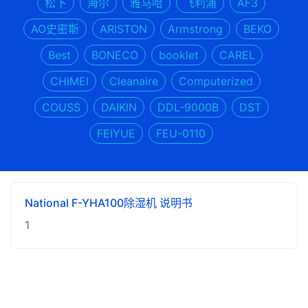
松下
海尔
雅马哈
飞利浦
AF3
AO史密斯
ARISTON
Armstrong
BEKO
Best
BONECO
booklet
CAREL
CHIMEI
Cleanaire
Computerized
COUSS
DAIKIN
DDL-9000B
DST
FEIYUE
FEU-0110
National F-YHA100除湿机 说明书
1