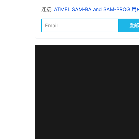
连接:
ATMEL SAM-BA and SAM-PROG 
发邮