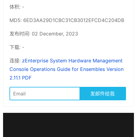
体积: -
MD5: 6ED3AA29D1CBC31CB3012EFCD4C204DB
发布时间: 02 December, 2023
下载: -
连接:
zEnterprise System Hardware Management
Console Operations Guide for Ensembles Version
2.11.1 PDF
发邮件给我