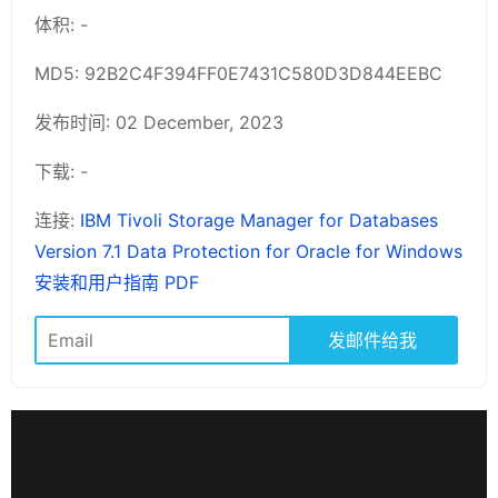
体积: -
MD5: 92B2C4F394FF0E7431C580D3D844EEBC
发布时间: 02 December, 2023
下载: -
连接:
IBM Tivoli Storage Manager for Databases
Version 7.1 Data Protection for Oracle for Windows
安装和用户指南 PDF
发邮件给我