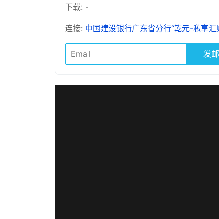
下载: -
连接:
中国建设银行广东省分行“乾元-私享汇财 
发邮