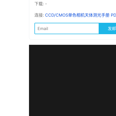
下载: -
连接:
CCD/CMOS单色相机天体测光手册 PD
发邮