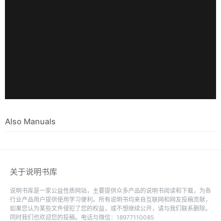
Also Manuals
关于说明书库
说明书库是一家公益性质网站，主要提供众多产品的说明书阅读和下载，为各
行业产品用户提供使用学习便利。所有说明书均来自互联网和网友投稿贡献，
如果您认为某些文件侵犯了您的权益，或不想继续公开，请与我们联系删除。
同时我们也欢迎您的投稿。电话与微信：18977110085