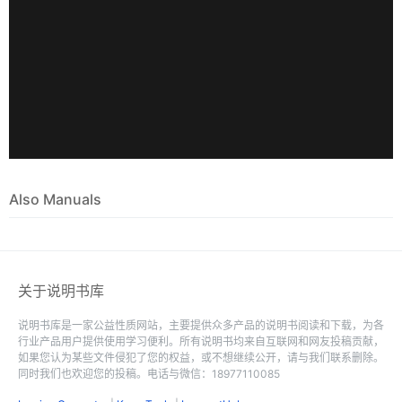
Also Manuals
关于说明书库
说明书库是一家公益性质网站，主要提供众多产品的说明书阅读和下载，为各
行业产品用户提供使用学习便利。所有说明书均来自互联网和网友投稿贡献，
如果您认为某些文件侵犯了您的权益，或不想继续公开，请与我们联系删除。
同时我们也欢迎您的投稿。电话与微信：18977110085