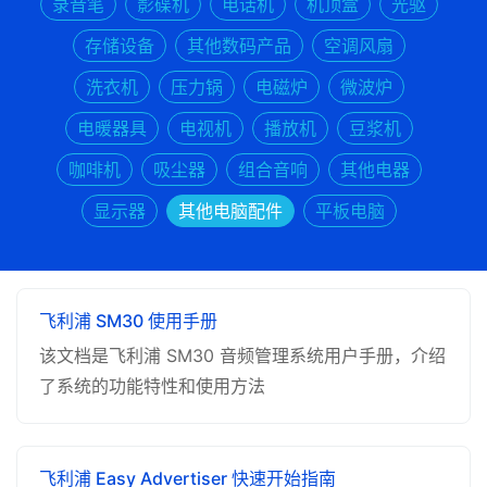
录音笔
影碟机
电话机
机顶盒
光驱
存储设备
其他数码产品
空调风扇
洗衣机
压力锅
电磁炉
微波炉
电暖器具
电视机
播放机
豆浆机
咖啡机
吸尘器
组合音响
其他电器
显示器
其他电脑配件
平板电脑
飞利浦 SM30 使用手册
该文档是飞利浦 SM30 音频管理系统用户手册，介绍
了系统的功能特性和使用方法
飞利浦 Easy Advertiser 快速开始指南