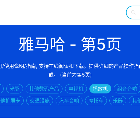
雅马哈 - 第5页
册/使用说明/指南, 支持在线阅读和下载。提供详细的产品操作
载。 (当前为第5页)
机
光驱
其他数码产品
电视机
播放机
组合音响
其他扩展卡
交通设施
汽车音响
摩托车
乐器
其